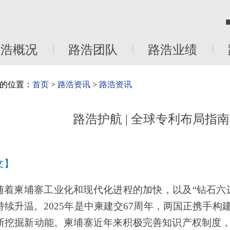
■ English
■ 日本語
路浩团队
路浩业绩
路浩荣誉
|
|
|
资讯
>
路浩资讯
路浩护航 | 全球专利布局指南：柬埔寨发明全解析
和现代化进程的加快，以及“钻石六边”合作机制的不断推进，中柬两国
年是中柬建交67周年，两国正携手构建更紧密的命运共同体，并在平等互
埔寨近年来积极完善知识产权制度，推进与国际接轨，随着不少中资企
。本文将围绕申请途径、流程、材料要求、费用及实务建议，梳理柬埔
关于柬埔寨专利布局的实用参考。
类型
体系主要包括以下三类：