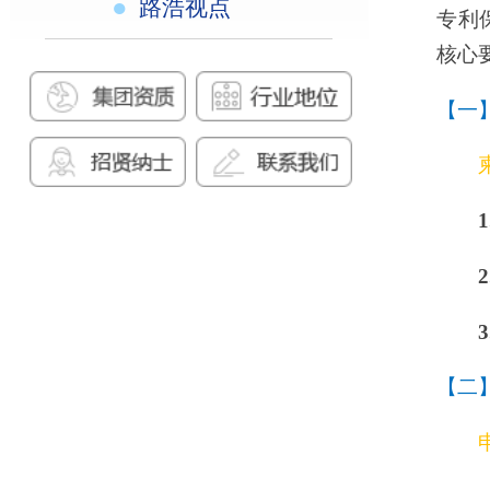
1. 发明专利
：有效
2. 实用新型专利
：
3. 外观设计
：有效
【二】柬埔寨专利申请
申请柬埔寨专利可
- 直接途径
：向柬
为自优先权日起12个月
- PCT 途径
：应在
- 生效途径
：柬埔
署了对应的生效协议，
本文将重点介绍中
【三】中国专利在柬埔