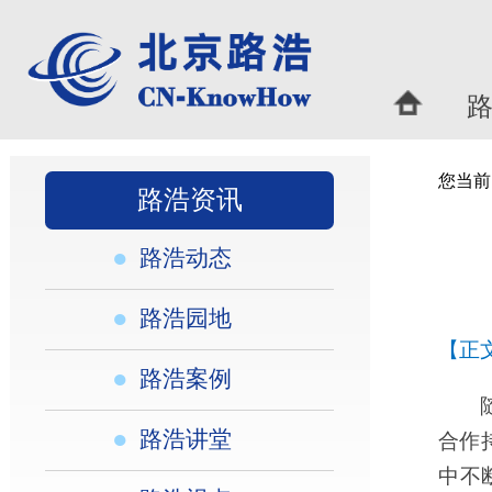
路浩概况
|
您当前的位置：
首页
>
路浩
路浩资讯
●
路浩动态
●
路浩园地
【正文】
●
路浩案例
随着柬埔寨工业化
●
路浩讲堂
合作持续升温。2025
中不断挖掘新动能。柬
●
路浩视点
专利保护需求日益增长
核心要点，为企业提供
【一】柬埔寨专利保护
柬埔寨的专利保护