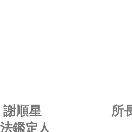
謝順星 所長 弁
法鑑定人
【学 歴】 武漢科技大
門
中国協和医科大
生物薬学専門