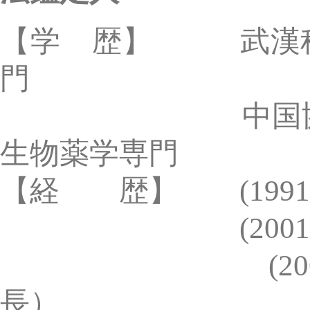
【経 歴】 (1991) 中
(2001) 香港の
(2002) 北京路
長）
(2012) 路浩知
長）
【業 績】 国家知識産権
務
生物工程処と食品工
アメリカ特許商標局