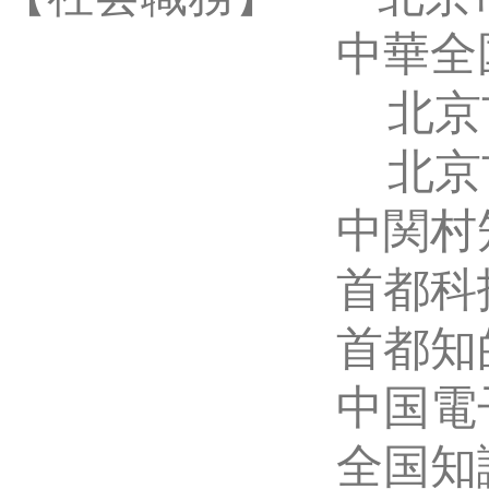
E-mail:
int@c
Address:20th Floor, West Tower, Ginza Harmo
@Copyri