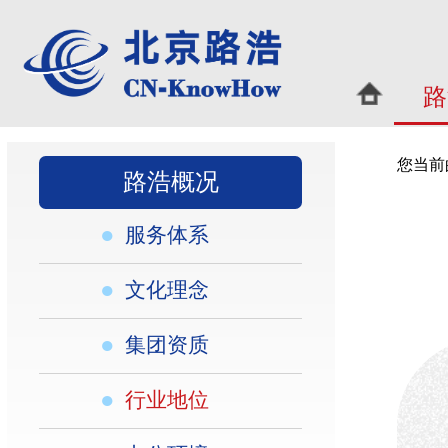
路浩概况
|
您当前的位置：
首页
>
路浩
路浩概况
●
服务体系
●
文化理念
●
集团资质
●
行业地位
路浩
●
办公环境
担任中
市专利
长、首